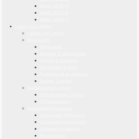
Bilder 2018/19
Bilder 2017/18
Bilder 2016/17
Leben und Lernen
Leben und Lernen
Berufswahl
Berufswahl
Konzept & Übersichten
Partner & Experten
Berufswahl & KEEF
Praktikum & Ausbildung
Partner Euscher
Gemeinsames Lernen
Gemeinsames Lernen
Differenzierung
Individuelle Förderung
Individuelle Förderung
Schlüsselkompetenzen
Schulische Leistung
Begabungen