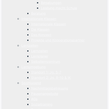
Begabungen
Leistung macht Schule
Beratung
Internationale Klassen
Internationale Klassen
Die Klassen
Das Konzept
Projekte und Kooperationspartner
Lernzeiten
Lernzeiten
Lernplaner
Selbstlernzentrum
Lernumgebung
Standort 1: Jg. 5-7
Standort 2: Jg. 8-10 & IK
Sportjugend
Nachmittagsbetreuung
Pausenangebote
AGs
Sozialtraining