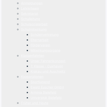
Anmeldungen
Lehrerteam
Sekretariat
Schulleitung
Schulsozialarbeit
Schulmitwirkung
Schülervertretung
Elternarbeit
Förderverein
Mitwirkungsorgane
Klassenfahrten
Unser Fahrtenkonzept
7. Klasse - Cuxhaven
Krakau und Auschwitz
Kooperationen
Sportjugend
Ewald Euscher GmbH
Arminia Bielefeld
Universität Bielefeld
Früher und Heute