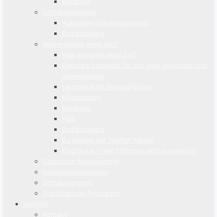
Beratung
Schulsozialarbeit
Aufgaben Schulsozialarbeit
Sozialtraining
Was erwartet neue 5er?
Was erwartet neue 5er?
Ganztag bedeutet für uns viele Angebote und
Abwechslung
Lernzeit statt Hausaufgaben
Mittagessen
Beratung
AGs
Sozialtraining
Zu Beginn der fünften Klasse
Eindrücke – Hier fühlt man sich pudelwohl!
Classroom Management
Rahmenstundenplan
Schulprogramm
Startchancen Programm
Kontakt
Kontakt