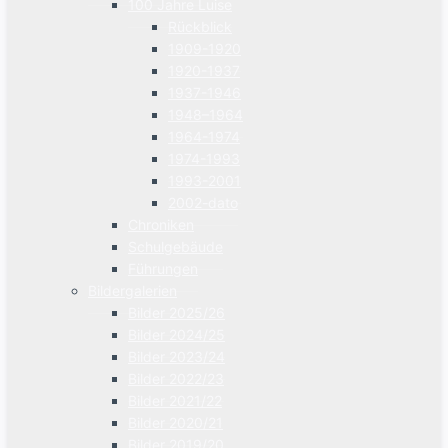
100 Jahre Luise
Rückblick
1909-1920
1920-1937
1937-1946
1948–1964
1964-1974
1974-1993
1993-2001
2002-dato
Chroniken
Schulgebäude
Führungen
Bildergalerien
Bilder 2025/26
Bilder 2024/25
Bilder 2023/24
Bilder 2022/23
Bilder 2021/22
Bilder 2020/21
Bilder 2019/20